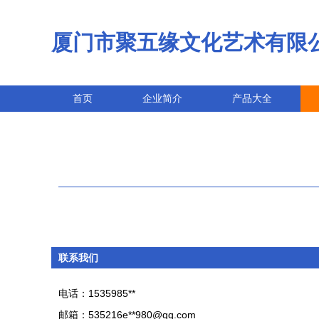
厦门市聚五缘文化艺术有限
首页
企业简介
产品大全
联系我们
电话：1535985**
邮箱：535216e**
980@qq.com