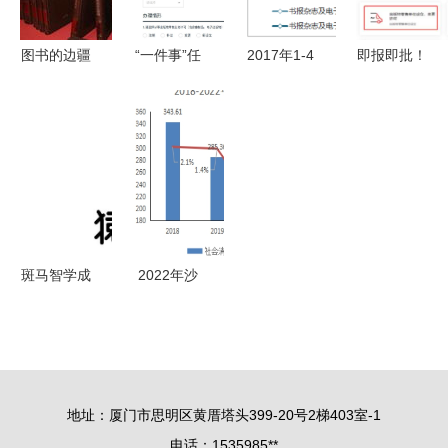
洞察
图书的边疆
“一件事”任
2017年1-4
即报即批！
记第23届全
意办 深圳
月贵州书报
高新区完成
国图书交易
打造政务服
杂志及电子
首例出版物
博览会展场
务“一件事
出版物零售
零售经营许
一次办”升
价格指数统
可智能审批
级版惠及电
计——聚焦
子出版物零
报刊零售趋
售行业
势
斑马智学成
2022年沙
立 猿辅导
依巴克区国
在渝推行出
民经济和社
版业务
会发展统计
公报
地址：厦门市思明区黄厝塔头399-20号2梯403室-1
电话：1535985**