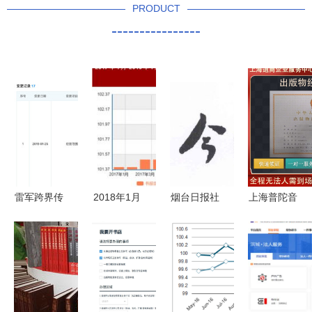
PRODUCT
----------------
雷军跨界传
2018年1月
烟台日报社
上海普陀音
闻再起 金
图书与电子
通过“天眼
像制品销售
山有意进军
出版物价格
查”协助图
许可证与报
餐饮业与电
同比上涨
书出版的背
刊零售业务
子出版零售
2.3% 市场
后逻辑
设立的必备
趋势与消费
条件解析