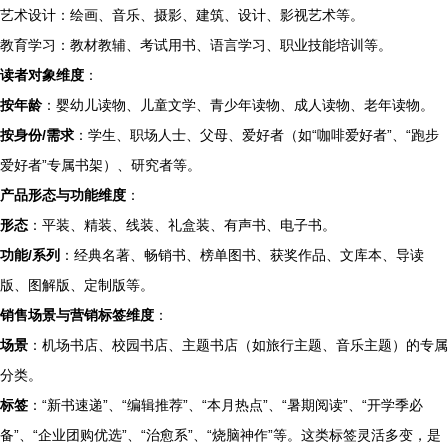
艺术设计：绘画、音乐、摄影、建筑、设计、影视艺术等。
教育学习：教材教辅、考试用书、语言学习、职业技能培训等。
读者对象维度
：
按年龄
：婴幼儿读物、儿童文学、青少年读物、成人读物、老年读物。
按身份/需求
：学生、职场人士、父母、爱好者（如“咖啡爱好者”、“跑步
爱好者”专属书架）、研究者等。
产品形态与功能维度
：
形态
：平装、精装、线装、礼盒装、有声书、电子书。
功能/系列
：经典名著、畅销书、榜单图书、获奖作品、文库本、导读
版、图解版、定制版等。
销售场景与营销标签维度
：
场景
：机场书店、校园书店、主题书店（如旅行主题、音乐主题）的专属
分类。
标签
：“新书速递”、“编辑推荐”、“本月热点”、“暑期阅读”、“开学季必
备”、“企业团购优选”、“治愈系”、“烧脑神作”等。这类标签灵活多变，是