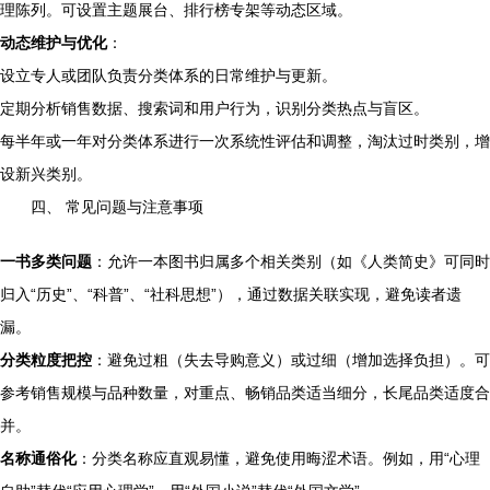
理陈列。可设置主题展台、排行榜专架等动态区域。
动态维护与优化
：
设立专人或团队负责分类体系的日常维护与更新。
定期分析销售数据、搜索词和用户行为，识别分类热点与盲区。
每半年或一年对分类体系进行一次系统性评估和调整，淘汰过时类别，增
设新兴类别。
四、 常见问题与注意事项
一书多类问题
：允许一本图书归属多个相关类别（如《人类简史》可同时
归入“历史”、“科普”、“社科思想”），通过数据关联实现，避免读者遗
漏。
分类粒度把控
：避免过粗（失去导购意义）或过细（增加选择负担）。可
参考销售规模与品种数量，对重点、畅销品类适当细分，长尾品类适度合
并。
名称通俗化
：分类名称应直观易懂，避免使用晦涩术语。例如，用“心理