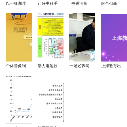
以一杯咖啡
让好书触手
书香润童
融合创新，
之价，赴一
可及——记
心，悦读伴
链接未来
场书香盛宴
北方工业大
成长——邓
中国新零售
2020郎园
学附属学校
州市城区一
联盟全渠道
图书市集开
班级图书角
小“班级最
服务中心成
票与报刊零
建设
美图书
功举办“中
售同步开启
角”评选活
国好产品相
动侧记
亲会”，赋
个体音像制
动力电池技
一场述职问
上海教育出
能电子出版
品零售与出
术路线图
询会背后
版社 深耕
物零售新生
租店中的图
未来出行的
的“系统集
教育沃土，
态
书经营策略
能量心脏与
成” 解码山
铸就知识品
报刊零售的
东电子出版
牌
跨界思考
物零售创新
力