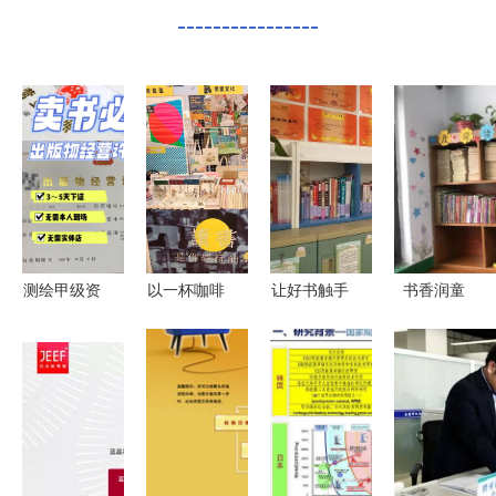
----------------
测绘甲级资
以一杯咖啡
让好书触手
书香润童
质证书 国
之价，赴一
可及——记
心，悦读伴
家林业和草
场书香盛宴
北方工业大
成长——邓
原局调查规
2020郎园
学附属学校
州市城区一
划设计院的
图书市集开
班级图书角
小“班级最
专业基石与
票与报刊零
建设
美图书
报刊零售业
售同步开启
角”评选活