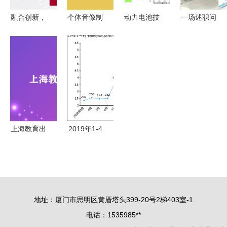
务的独特关
动侧记
融合创新，
个体音像制
动力电池技
一场述职问
联
链接未来
品零售与出
术路线图
询会背后
中国新零售
租店中的图
未来出行的
的“系统集
联盟全渠道
书经营策略
能量心脏与
成” 解码山
服务中心成
报刊零售的
东电子出版
功举办“中
跨界思考
物零售创新
国好产品相
力
亲会”，赋
上海教育出
2019年1-4
能电子出版
版社 深耕
月电子出版
物零售新生
教育沃土，
物零售价格
态
铸就知识品
指数分析与
牌
市场观察
地址：厦门市思明区黄厝塔头399-20号2梯403室-1
电话：1535985**