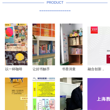
PRODUCT
----------------
以一杯咖啡
让好书触手
书香润童
融合创新，
之价，赴一
可及——记
心，悦读伴
链接未来
场书香盛宴
北方工业大
成长——邓
中国新零售
2020郎园
学附属学校
州市城区一
联盟全渠道
图书市集开
班级图书角
小“班级最
服务中心成
票与报刊零
建设
美图书
功举办“中