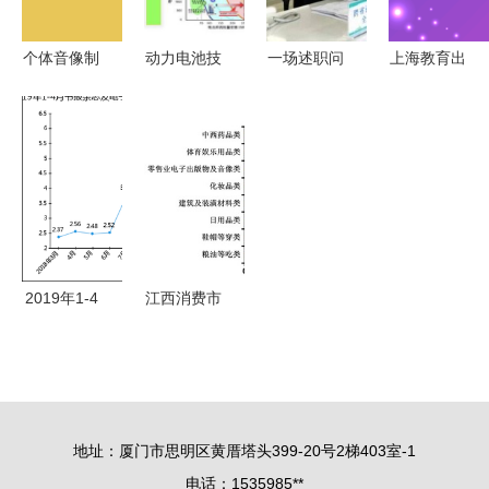
售同步开启
角”评选活
国好产品相
动侧记
亲会”，赋
个体音像制
动力电池技
一场述职问
上海教育出
能电子出版
品零售与出
术路线图
询会背后
版社 深耕
物零售新生
租店中的图
未来出行的
的“系统集
教育沃土，
态
书经营策略
能量心脏与
成” 解码山
铸就知识品
报刊零售的
东电子出版
牌
跨界思考
物零售创新
力
2019年1-4
江西消费市
月电子出版
场亮点频现
物零售价格
化妆品类零
指数分析与
售额增幅领
市场观察
跑
地址：厦门市思明区黄厝塔头399-20号2梯403室-1
电话：1535985**