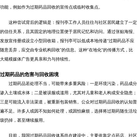
功能，例如作为过期药品回收的宣传点或临时收集点。
这种尝试背后的逻辑是：报刊亭工作人员往往与社区居民建立了一定
的信任关系，且其固定的地理位置便于居民记忆和访问。通过张贴海报、
发放宣传册或设立小型回收箱，报刊亭可以低成本地传递“过期药品不应
随意丢弃，应交由专业机构回收”的信息。这种“在地化”的传播方式，比
大规模媒体广告更具亲和力与持续性。
过期药品的危害与回收困境
过期药品若处理不当，可能带来多重风险：一是环境污染，药品成分
渗入土壤或水体；二是被误服或滥用，尤其对儿童和老人构成安全隐患；
三是可能流入非法渠道，被重新包装销售。公众对过期药品回收的认知普
遍不足。许多人或因不知如何处理，或因怕麻烦，选择将过期药随生活垃
圾扔掉，甚至继续服用。
目前，我国过期药品回收体系尚在建设中，主要依靠定点药店、社区